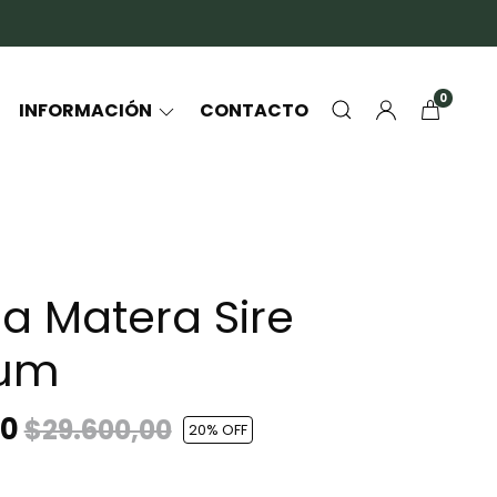
0
INFORMACIÓN
CONTACTO
a Matera Sire
ium
00
$29.600,00
20
% OFF