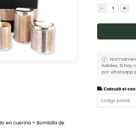
1
Normalmente
habiles. Si ha
por whatsapp p
Calculá el cos
do en cuerina + Bombilla de