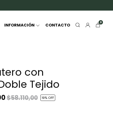
0
INFORMACIÓN
CONTACTO
atero con
Doble Tejido
00
$58.110,00
19
% OFF