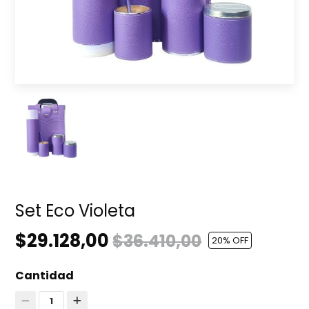
Set Eco Violeta
$29.128,00
$36.410,00
20
% OFF
Cantidad
1