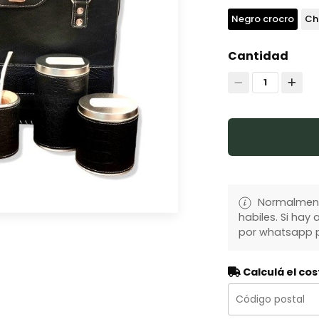
Negro crocro
Ch
Cantidad
1
Normalmente
habiles. Si ha
por whatsapp p
Calculá el cos