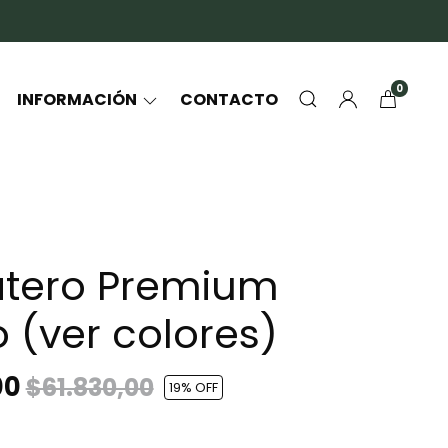
0
INFORMACIÓN
CONTACTO
atero Premium
 (ver colores)
00
$61.830,00
19
% OFF