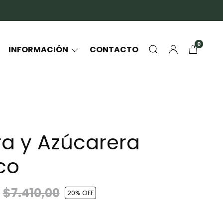
0
INFORMACIÓN
CONTACTO
ra y Azúcarera
co
0
$7.410,00
20
% OFF