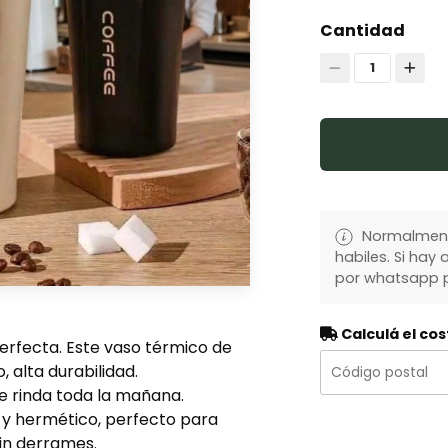
Cantidad
1
Normalmente
habiles. Si ha
por whatsapp p
Calculá el cos
perfecta. Este vaso térmico de
 alta durabilidad.
e rinda toda la mañana.
y hermético, perfecto para
 sin derrames.