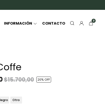
0
INFORMACIÓN
CONTACTO
Coffe
00
$15.700,00
20
% OFF
Negro
Otro